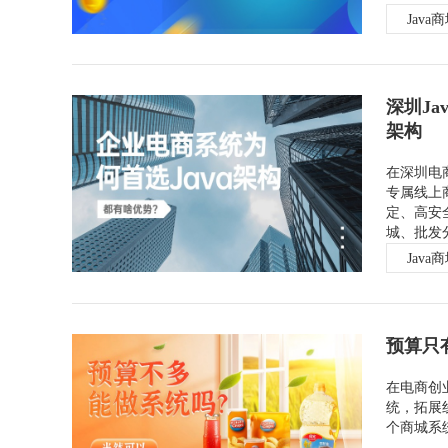
Java
深圳J
获得产品报价方案
架构
1万个想法不如1次的方案落地
在深圳电
专属线上
定、高安
扫码添加[商务总监]沟通方案
城、批发
Java
扫码沟通
预算只
在电商创
统，拓展
个商城系