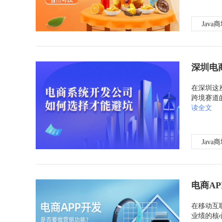
Java
深圳电
在深圳这
跨境赛道
读全文
Java
电商A
在移动互
业绩的核