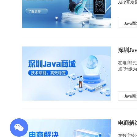
APP开
Java
深圳J
在电商行
点”升级
Java
电商解
在数字经