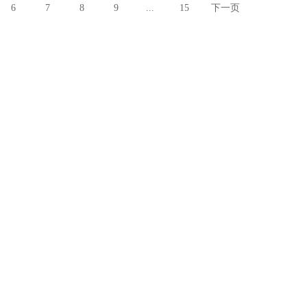
6
7
8
9
...
15
下一页