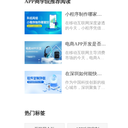
APP商学院推荐阅读
小程序制作哪家好？科名网络用专业筑牢企业数字化根基
在移动互联网深度渗透
的今天，小程序凭借轻
量化、易传播、多入口
的核心优势，成为企业
打通线上渠道、沉淀私
电商APP开发是否要多做营销功能
域流量的关键抓手，无
在移动互联网主导消费
论是初创商户还是成熟
市场的今天，电商APP
企业，都纷纷布局小程
已成为企业抢占线上流
序制作，希望借助这一
量、提升业绩的核心载
载体实现业务升级。
体。不少企业在开发电
在深圳如何能快速找到一家优质的软件定制外包公司
商APP时，都会陷入一
作为中国科技创新的核
个两难困境：电商APP
心城市，深圳聚集了海
开发是否要多做营销功
量软件定制外包公司，
能？
从头部大厂分支到小型
创业团队，层次参差不
齐。很多企业和创业者
热门标签
在寻找软件定制外包公
司时，常常陷入“选择
困难”