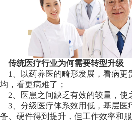
获得产品报价方案
1万个想法不如1次的方案落地
传统医疗行业为何需要转型升级
扫码添加[商务总监]沟通方案
1、以药养医的畸形发展，看病更
均，看更病难了；
扫码沟通
2、医患之间缺乏有效的较量，使
3、分级医疗体系效用低，基层医
备、硬件得到提升，但工作效率和服