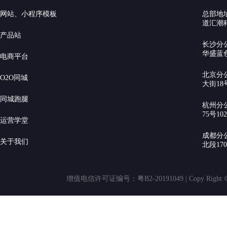
网站、小程序模板
总部地
道汇潮科
产品站
长沙分
华盛蓝色
电商平台
北京分
O2O同城
大街18号
同城跑腿
杭州分
75号10
运营学堂
成都分
关于我们
北段17
增值电信许可证编号：粤B2-20191049 | Copy Rig