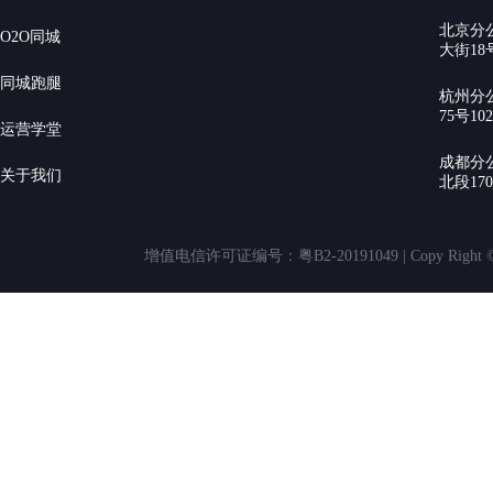
北京分
O2O同城
大街18号
同城跑腿
杭州分
75号10
运营学堂
成都分
关于我们
北段17
增值电信许可证编号：粤B2-20191049 | Copy Rig