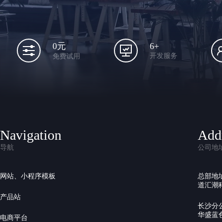
6+
0元
开发服务
免费试用
Navigation
Add
导航
公司地
网站、小程序模板
总部地
道汇潮科
产品站
长沙分
华盛蓝色
电商平台