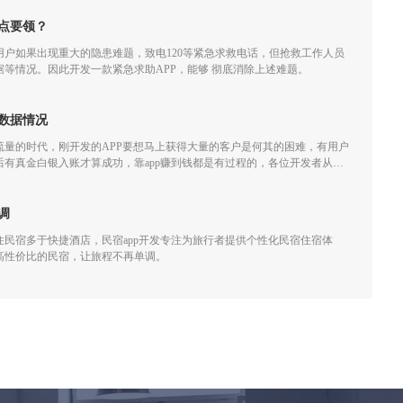
点要领？
户如果出现重大的隐患难题，致电120等紧急求救电话，但抢救工作人员
等情况。因此开发一款紧急求助APP，能够 彻底消除上述难题。
数据情况
流量的时代，刚开发的APP要想马上获得大量的客户是何其的困难，有用户
有真金白银入账才算成功，靠app赚到钱都是有过程的，各位开发者从开
，做app运营需要着重关心下面几个数据：
调
民宿多于快捷酒店，民宿app开发专注为旅行者提供个性化民宿住宿体
高性价比的民宿，让旅程不再单调。