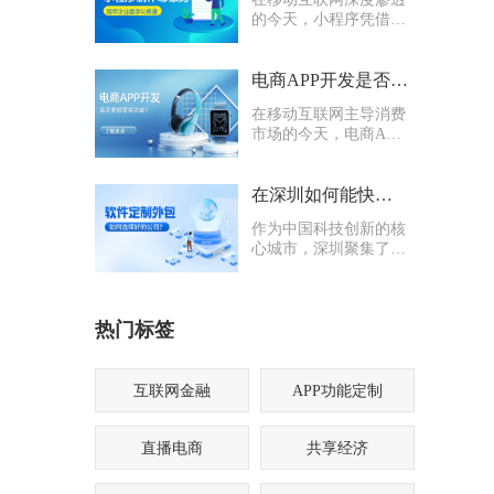
的今天，小程序凭借轻
量化、易传播、多入口
的核心优势，成为企业
打通线上渠道、沉淀私
电商APP开发是否要多做营销功能
域流量的关键抓手，无
在移动互联网主导消费
论是初创商户还是成熟
市场的今天，电商APP
企业，都纷纷布局小程
已成为企业抢占线上流
序制作，希望借助这一
量、提升业绩的核心载
载体实现业务升级。
体。不少企业在开发电
在深圳如何能快速找到一家优质的软件定制外包公司
商APP时，都会陷入一
作为中国科技创新的核
个两难困境：电商APP
心城市，深圳聚集了海
开发是否要多做营销功
量软件定制外包公司，
能？
从头部大厂分支到小型
创业团队，层次参差不
热门标签
齐。很多企业和创业者
在寻找软件定制外包公
司时，常常陷入“选择
困难”
互联网金融
APP功能定制
直播电商
共享经济