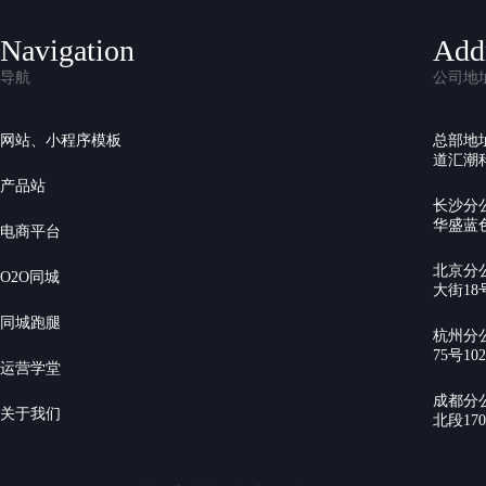
Navigation
Add
导航
公司地
网站、小程序模板
总部地
道汇潮科
产品站
长沙分
华盛蓝色
电商平台
北京分
O2O同城
大街18号
同城跑腿
杭州分
75号10
运营学堂
成都分
关于我们
北段17