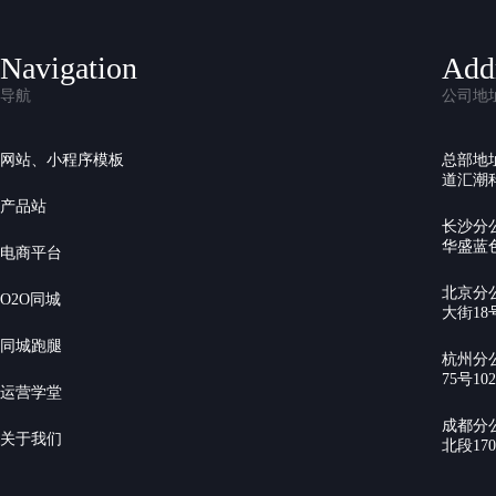
Navigation
Add
导航
公司地
网站、小程序模板
总部地
道汇潮科
产品站
长沙分
华盛蓝色
电商平台
北京分
O2O同城
大街18号
同城跑腿
杭州分
75号10
运营学堂
成都分
关于我们
北段17