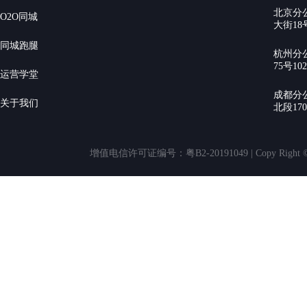
北京分
O2O同城
大街18号
同城跑腿
杭州分
75号10
运营学堂
成都分
关于我们
北段17
增值电信许可证编号：粤B2-20191049 | Copy Rig