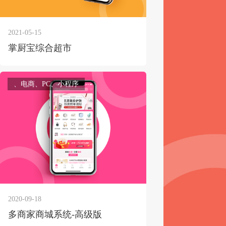
2021-05-15
掌厨宝综合超市
获得产品报价方案
、电商、PC、小程序
1万个想法不如1次的方案落地
扫码添加[商务总监]沟通方案
扫码沟通
2020-09-18
多商家商城系统-高级版