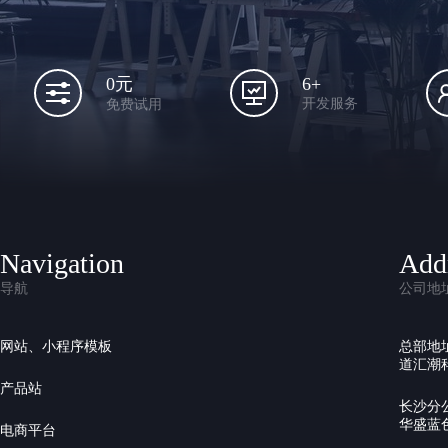
6+
0元
开发服务
免费试用
Navigation
Add
导航
公司地
网站、小程序模板
总部地
道汇潮科
产品站
长沙分
华盛蓝色
电商平台